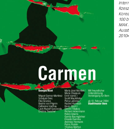
Inter
Rzes
Korea
100 b
MAK 
Ausst
2010»