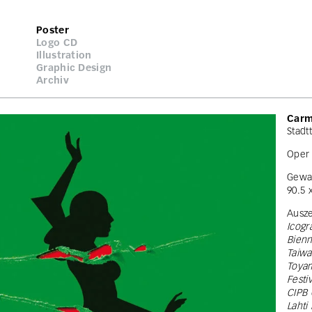
Poster
Logo CD
Illustration
Graphic Design
Archiv
Carm
Stadt
Oper 
Gewal
90.5 
Ausze
Icogr
Bienn
Taiwa
Toyam
Festi
CIPB 
Lahti